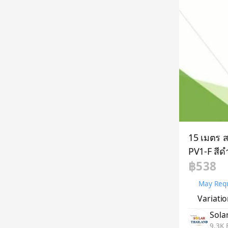
15 เมตร 
PV1-F สีด
฿538
May Requ
Variati
Sola
9.3K 