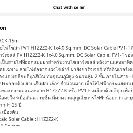
Chat with seller
ion
LACK-15m
ายไฟโซล่า PV1 H1Z2Z2-K 1x4.0 Sq.mm. DC Solar Cable PV1-F ส
ร์เซลล์ PV H1Z2Z2-K 1x4.0 Sq.mm. DC Solar Cable. PV1-F รอ
A เป็นสายไฟที่ออกแบบมาสำหรับงานโซลาร์เซลล์ พลังงานแสงอาทิต
ดยเฉพาะ สายไฟต่อจากแผงโซล่าร์ มายังชาร์จเจอร์ หรืออินเวอร์เตอ
งแดงเคลือบดีบุกสีเงิน ทนอุณหภูมิสูง ฉนวนหุ้ม 2 ชั้น ภายในสาย 
 ประกอบด้วยสายเส้นฝอยเล็กๆ จำนวนมาก เพื่อให้ไฟฟ้ากระแสตรง 
ี่ผิวของทองแดง และสาย H1Z2Z2-K หรือ PV1-F เคลือบด้วยดีบุก เพื่อ
รือตะใคร่เมื่อเกิดความชื้น มีค่าความสูญเสียการไฟฟ้าน้อยกว่า อาย
กว่า 25 ปี
 เบื้องต้น
taic Solar Cable : H1Z2Z2-K
4.0 Sq.mm.