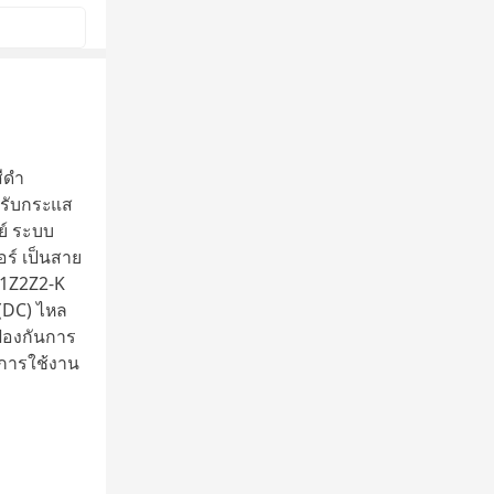
ีดำ
งรับกระแส
ย์ ระบบ
ร์ เป็นสาย
H1Z2Z2-K
(DC) ไหล
ป้องกันการ
ุการใช้งาน