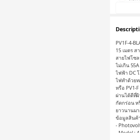
Descript
PV1F-4-B
15 เมตร ส
สายไฟโซลา
ไม่เกิน 55
ไฟฟ้า DC โ
ไฟทำด้วยทอ
หรือ PV1-F
ผ่านได้ดีท
กัดกร่อน ห
ยาวนานมาก
ข้อมูลสินค้า
- Photovol
- Model : 