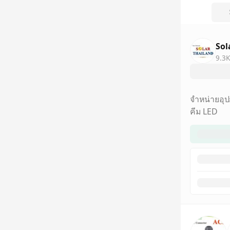
Sol
9.3K
จำหน่ายอุป
คีม LED