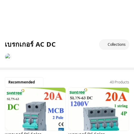
เบรกเกอร์ AC DC
Collections
Recommended
40 Products
Sold
Sold
Out
Out