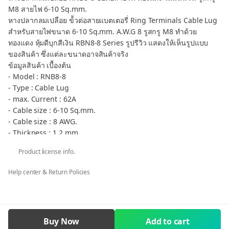
M8 สายไฟ 6-10 Sq.mm.
หางปลากลมเปลือย ข้้วต่อสายแบตเตอรี่ Ring Terminals Cable Lug
สำหรับสายไฟขนาด 6-10 Sq.mm. A.W.G 8 รูสกรู M8 ทำด้วย
ทองแดง หุ้มดีบุกสีเงิน RBN8-8 Series รูปรีวิว แสดงให้เห็นรูปแบบ
ของสินค้า ซึ่งแต่ละขนาดอาจสินค้าจริง
ข้อมูลสินค้า เบื้องต้น
- Model : RNB8-8
- Type : Cable Lug
- max. Current : 62A
- Cable size : 6-10 Sq.mm.
- Cable size : 8 AWG.
- Thickness : 1.2 mm
- screw Diameter (d2) : 8.4mm M8
Product license info.
- Cable Dimension (d) : 4.8 mm.
กลุ่มสินค้า หางปลากลม เปลือย RNB - Non-Insulated Ated Ring
Help center & Return Policies
RNB
** กรณีต้องการภาษีมูลค่าเพิ่ม ใบเสร็จรับเงิน ในนามบริษัท หจก. ร้าน
ค้า โรงเรียน ราชการ คลิก ต้องการ VAT เท่านั้น
RNB8-8 TKS Cable Lug Copper Ring Terminal Cable Wire 6-10
Buy Now
Add to cart
Sq.mm. Screw M8