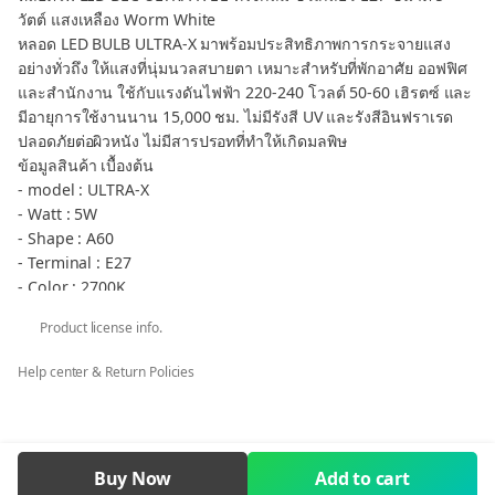
วัตต์ แสงเหลือง Worm White
หลอด LED BULB ULTRA-X มาพร้อมประสิทธิภาพการกระจายแสง
อย่างทั่วถึง ให้แสงที่นุ่มนวลสบายตา เหมาะสำหรับที่พักอาศัย ออฟฟิศ
และสำนักงาน ใช้กับแรงดันไฟฟ้า 220-240 โวลต์ 50-60 เฮิรตซ์ และ
มีอายุการใช้งานนาน 15,000 ชม. ไม่มีรังสี UV และรังสีอินฟราเรด
ปลอดภัยต่อผิวหนัง ไม่มีสารปรอทที่ทำให้เกิดมลพิษ
ข้อมูลสินค้า เบื้องต้น
- model : ULTRA-X
- Watt : 5W
- Shape : A60
- Terminal : E27
- Color : 2700K
กลุ่มสินค้า หลอดไฟกลม BULB E27 - LED BULB E27
Product license info.
** กรณีต้องการภาษีมูลค่าเพิ่ม ใบเสร็จรับเงิน ในนามบริษัท หจก. ร้าน
ค้า โรงเรียน ราชการ คลิก ต้องการ VAT เท่านั้น
Help center & Return Policies
LED BLUB E27 BEC Ultra-X 500lm OD 60mm 5W 2700K Worm
White
LED BLUB E27 BEC Ultra-X E27 500lm OD 60mm 5W
Buy Now
Add to cart