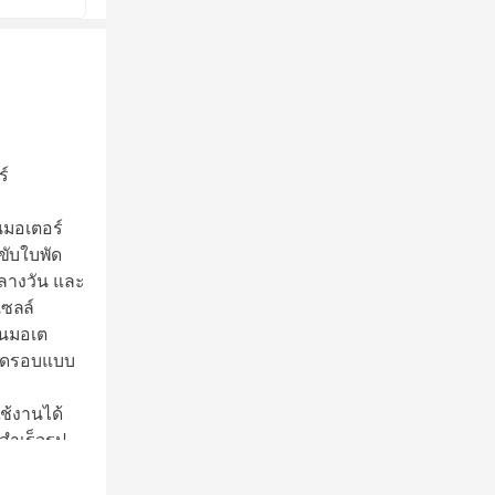
ร์
นมอเตอร์
ปขับใบพัด
ลางวัน และ
ซลล์
ในมอเต
์ทดรอบแบบ
ช้งานได้
สำเร็จรูป
รหมุน