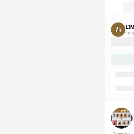
LI
19.9