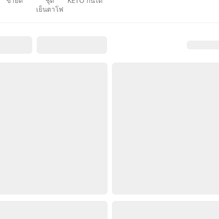
ขายดี
ชุด
KETO กินได้
เย็นตาโฟ