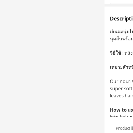
Descript
เส้นผมนุ่มไ
นุ่มลื่นพร
วิธีใช้
: หลั
เหมาะสำหร
Our nouris
super soft
leaves hai
How to u
into hair e
Product l
Suitable f