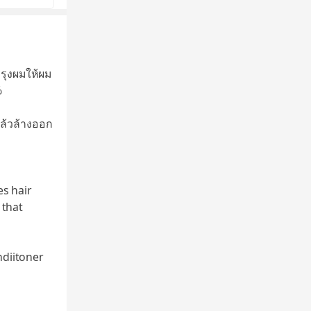
ารุงผมให้ผม
%
ล้วล้างออก
s hair
 that
diitoner