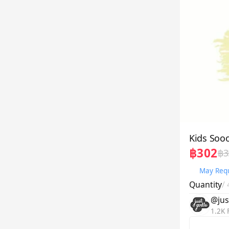
฿302
฿3
May Requ
Quantity
/
@jus
1.2K 