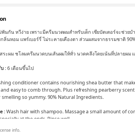
ion
ม่พันกัน หวีง่าย เพราะมีครีมนวดผมสําหรับเด็ก เชียบัตเตอร์จะช่วยบํ
้อมกลิ่นหอม แพร์เบอร์รี่ ไม่ระคายเคืองตา ส่วนผสมจากธรรมชาติ 90
งสระผม ชโลมครีมนวดบนเส้นผมให้ทั่ว นวดคลึงโดยเน้นที่ปลายผม แ
ับ
: 6 เดือนขึ้นไป
hing conditioner contains nourishing shea butter that make
 and easy to comb through. Plus refreshing pearberry scent
r smelling so yummy. 90% Natural Ingredients.
se
: Wash hair with shampoo. Massage a small amount of con
specially at the ends. Rinse well.
icense info.
or
: age 6 months +