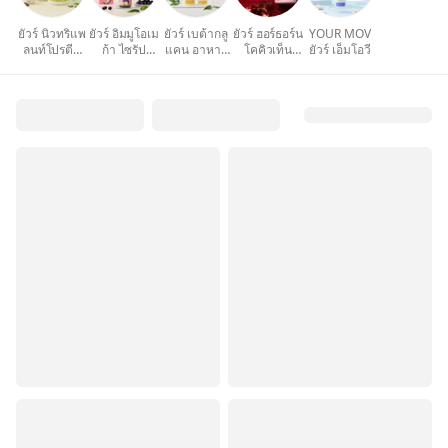
ยัวร์ นิวทริแพ
ยัวร์ อิมมูโอเม
ยัวร์ เบต้ากลู
ยัวร์ ฮอร์ธอร์น
YOUR MOV
ลนท์โปรตีน
ก้า ไซรัป
แคน อาหาร
โคคิวเท็น
ยัวร์ เอ็มโอวี
โปรตีนจาก
เสริมสุขภาพ
เสริมภูมิคุ้มกัน
บำรุงสุขภาพ
พืช 100%
เด็ก
หัวใจ