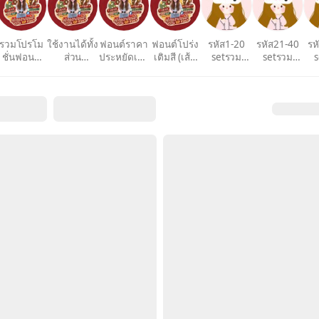
รวมโปรโม
ใช้งานได้ทั้ง
ฟอนต์ราคา
ฟอนต์โปร่ง
รหัส1-20
รหัส21-40
รห
ชั่นฟอนต์
ส่วน
ประหยัดเริ่ม
เติมสี (เส้น
setรวม
setรวม
s
📮
ตัว&เชิง
ต้น39บาท
ขอบ)🍅
ฟอนต์🎢
ฟอนต์🐻
ฟ
พาณิชย์
ขึ้นไป💥