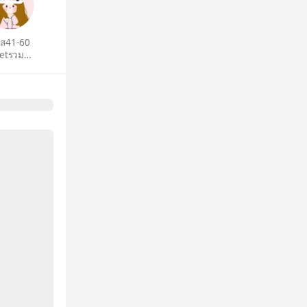
ัส41-60
etรวม
อนต์🍒