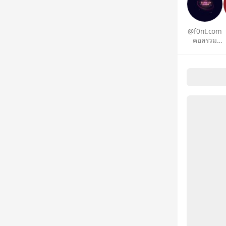
@f0nt.com
คอลรวม
ฟอนต์กด
ตรงนี้เลยคับ
🍋