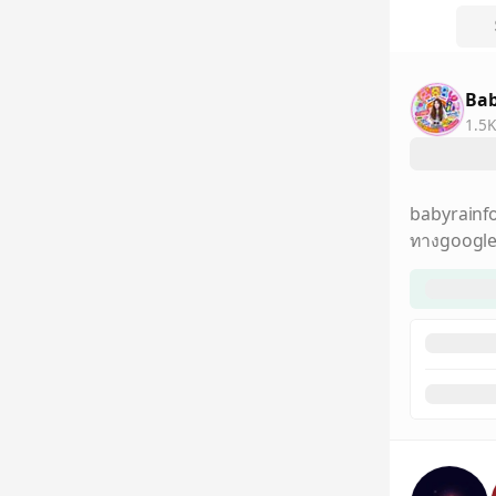
Bab
1.5K
babyrainf
ทางgoogle 
สอบถาม lin