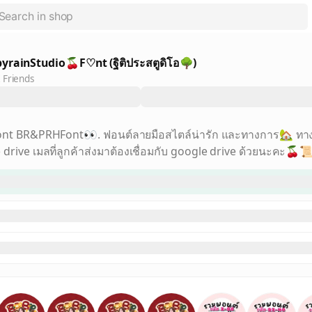
yrainStudio🍒F♡nt (ฐิติประสตูดิโอ🌳)
 Friends
ont BR&PRHFont👀. ฟอนต์ลายมือสไตล์น่ารัก และทางการ🏡 ทาง
drive เมลที่ลูกค้าส่งมาต้องเชื่อมกับ google drive ด้วยนะคะ🍒📜
e: @wbk2012r ได้เลยค่ะ