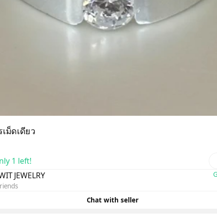
เม็ดเดียว
ly 1 left!
WIT JEWELRY
G
riends
Chat with seller