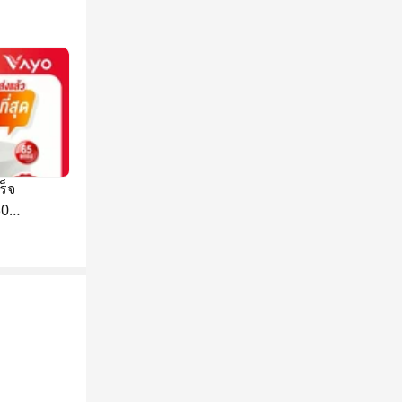
็จ
50