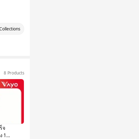
Collections
8 Products
็จ
ง 10