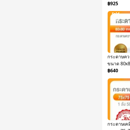
65 แกรม 1 
฿925
Sold
Out
กระดาษควา
ขนาด 80x
ม้วน
฿640
กระดาษเคมี