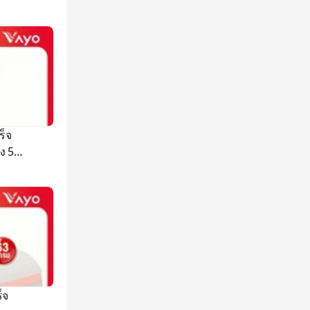
็จ
50
็จ