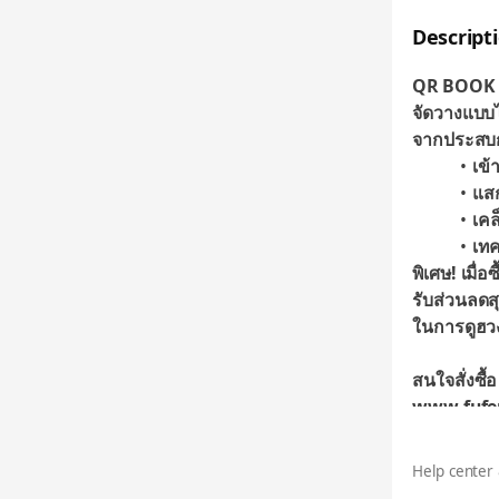
Descript
QR BOOK ฮ
จัดวางแบบ
จากประสบกา
เข้
แส
เคล
เทค
พิเศษ! เมื่อ
รับส่วนลดส
ในการดูฮวง
สนใจสั่งซื้
www.fufe
#ซินแสมปอง
Help center 
#Consultan