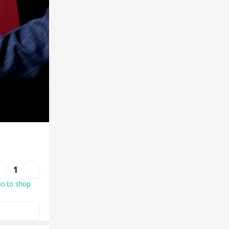
1
o to shop