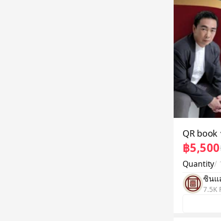
QR book ห
฿5,500
Quantity
/
ซินแ
7.5K 