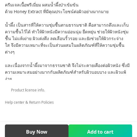
ครีมเจลเนื้อพรีเมี่ยม ผสมน้ำผึ้งป่าเข้มข้น
ด้วย Honey Extract ที่มีคุณประโยชน์ต่อผิวอย่างมากมาย
น้ำผึ้ง เป็นสารที่ให้ความชุ่มชื้นตามธรรมชาติ คือสามารถดึงและเก็บ
ความชื้นไว้ได้ ทำให้ผิวหนังมีความอ่อนนุ่ม ยืดหยุ่น ช่วยให้ผิวหนังชุ่ม
ชื้น ไม่แห้งง่าย ผิวเต่งตึง ลดเลือนริ้วรอย และยังช่วยให้ผิวกระจ่าง
ใส จึงมีความเหมาะที่จะเป็นส่วนผสมในผลิตภัณฑ์ที่ให้ความชุ่มชื้น
ต่างๆ
และเนื่องจากน้ำผึ้งมาจากธรรมชาติ จึงไม่ระคายเคืองต่อผิวหนัง ซึ่งมี
ความเหมาะสมอย่างมากกับผลิตภัณฑ์สำหรับผิวบอบบาง และผิวแพ้
ง่าย
Product license info.
สารสกัดอื่นๆ
Help center & Return Policies
วิตามินบีสาม : ขาวใส ลดฝ้า กระ จุดด่างดำ
ว่านหางจรเข้ : ชุ่มชื่น รักษาผิวแพ้แดด แสบแดง สิว
Allantoin : แก้แพ้ ระคายเคือง
Witch Hazel extract : กระชับรูขุมขน
Buy Now
Add to cart