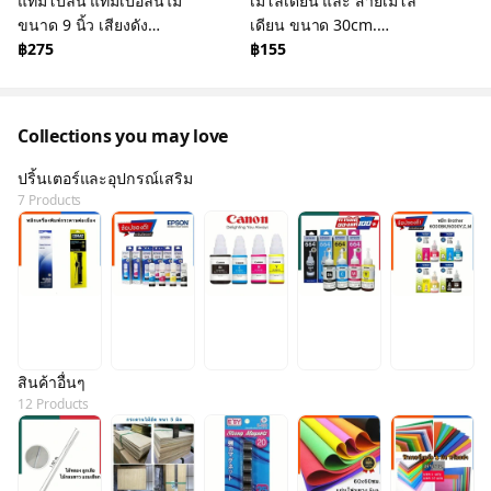
แทมโบลีน แทมเบอลีนไม้
เมโลเดียน และ สายเมโล
ขนาด 9 นิ้ว เสียงดัง
เดียน ขนาด 30cm.
ทนทาน พร้อมส่ง
฿275
YAMABICHI พร้อมส่ง มีเก็บ
฿155
US.Station
ปลายทาง US.Station
Collections you may love
ปริ้นเตอร์และอุปกรณ์เสริม
7 Products
สินค้าอื่นๆ
12 Products