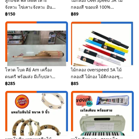
ลูกแซค พลาสติค เคาะ
ไม้กลอง OverSpeed 5A ไม้
จังหวะ ไข่เคาะจังหวะ อัน
กลองสี ของแท้ 100%
ใหญ่ พร้อมส่ง US.Station
฿150
Drumstick เคลือบสี ไม้
฿89
Maple เมเปิ้ล US.Station
โหวด โบด คีย์ Am เครื่อง
ไม้กลอง overspeed 5A ไม้
ดนตรี พร้อมส่ง มีเก็บปลาย
กลองสี ไม้กอง ไม้ตีกลองชุด
ทาง US.Station
฿285
ไม้กลองมืออาชีพ พร้อมส่ง
฿85
US.Station