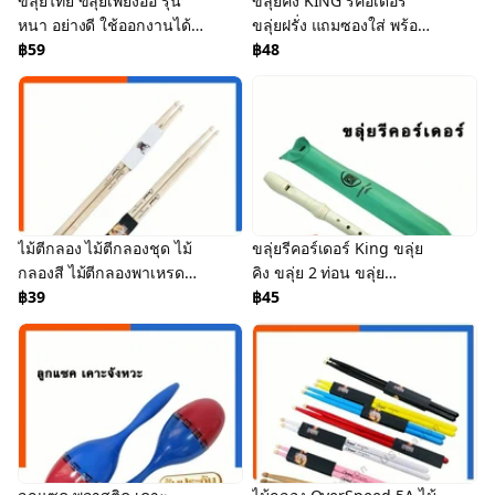
ขลุ่ยไทย ขลุ่ยเพียงออ รุ่น
ขลุ่ยคิง KING รีคอเดอร์
หนา อย่างดี ใช้ออกงานได้
ขลุ่ยฝรั่ง แถมซองใส่ พร้อม
ขนาดมาตฐาน 44.3 เซน
฿59
ส่ง มีเก็บปลายทาง
฿48
สำหรับฝึกเรียน US.Station
US.Station
ไม้ตีกลอง ไม้ตีกลองชุด ไม้
ขลุ่ยรีคอร์เดอร์ King ขลุ่ย
กลองสี ไม้ตีกลองพาเหรด
คิง ขลุ่ย 2 ท่อน ขลุ่ย
Overspeed (1คู่) ขนาด
฿39
นักเรียน ขลุ่ยฝรั่ง พร้อมส่ง
฿45
5A/7A/5B ไม้กลองแต๊ก
มีเก็บปลายทาง