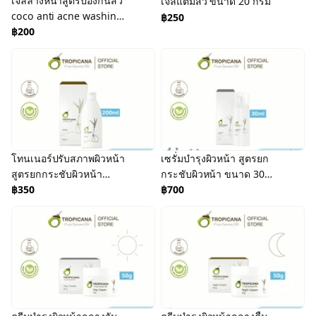
เจลล้างหน้าสูตรป้องกันสิว
เจลแต้มสิว ขนาด 20 กรัม
coco anti acne washing
฿250
ge 165ml
฿200
โทนเนอร์ปรับสภาพผิวหน้า
เซรั่มบำรุงผิวหน้า สูตรยก
สูตรยกกระชับผิวหน้า
กระชับผิวหน้า ขนาด 30
ขนาด 200 ML
฿350
ML
฿700