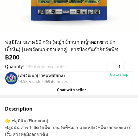
ฟลูมินิน ขนาด 50 กรัม (หญ้าข้าวนก หญ้าดอกขาว ผัก
เบี้ยหิน) |เทพวัฒนา ตราปลาคู่ |สารป้องกันกำจัดวัชพืช
฿200
Quantity
/ 239 items available
1
Go to shop
เทพวัฒนา(Thepwatana)
14.5K Friends
469 items sold
Chat with seller
Description
🌟 ฟลูมินิน (Fluminin)
ฟลูมินิน สารกำจัดวัชพืช ก่อนวัชพืชงอก และหลังวัชพืชงอกระยะแรก
เริ่ม สารฟลูมิออกซาซิน