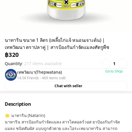
นาทาริน ขนาด 1 ลิตร (เพลี้ยไก่แจ้ หนอนเจาะต้น) |
เทพวัฒนา ตราปลาคู่ | สารป้องกันกำจัดแมลงศัตรูพืช
฿320
Quantity
/ 217 items available
1
Go to shop
เทพวัฒนา(Thepwatana)
14.5K Friends
469 items sold
Chat with seller
Description
🌟 นาทาริน (Natarin)
นาทาริน สารป้องกันกำจัดแมลง สารไดคอลร์วอส ยาป้องกันกำจัด
แมลง ชนิดสัมผัส แบบถูกตัวตาย และไอระเหย นาทาริน สามารถ