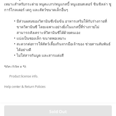
เหมาะสำหรับกระต่าย หนูตะเภา/หนูแกสบี้ หนูแฮมสเตอร์ ชินชิลล่า ชู
การ์ไกลเดอร์ เดกู และสัตว์ขนาดเล็กอื่นๆ
มีส่วนผสมของวิตามินซีเข้มข้น อาหารเสริมให้กับร่างกายที่
ขาดวิตามินซี โดยเฉพาะอย่างยิ่งในแกสบี้ที่ร่างกายไม่
สามารถสังเคราะห์วิตามินซีได้ด้วยตนเอง
แบ่งเป็นซองเล็ก ขนาดพอเหมาะ
สะดวกต่อการให้สัตว์เลี้ยงกินจากมือเจ้าของ ช่วยสานสัมพันธ์
ได้อย่างดี
ไม่ใส่สารกันบูด และสารแต่งสี
50g (10g x 5)
Made in China
Product license info.
Product of Japan
Help center & Return Policies
Sold Out