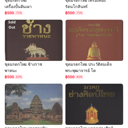
ชุดมรดกไทย
ชุดมรดกไทย เครื่องทอง
เครื่องปั้นดินเผา
รัตนโกสินทร์
฿500
฿500
-75%
-75%
Sold
Out
ชุดมรดกไทย ช้างราช
ชุดมรดกไทย ประวัติสมเด็จ
พาหนะ
พระพุฒาจารย์ โต
฿500
฿500
-83%
-80%