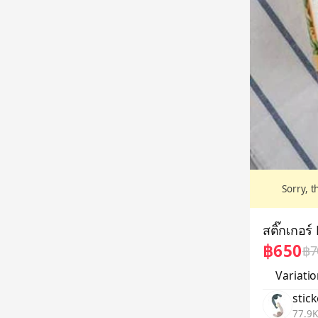
Sorry, t
สติ๊กเกอร์
฿650
฿7
Variati
stic
77.9K