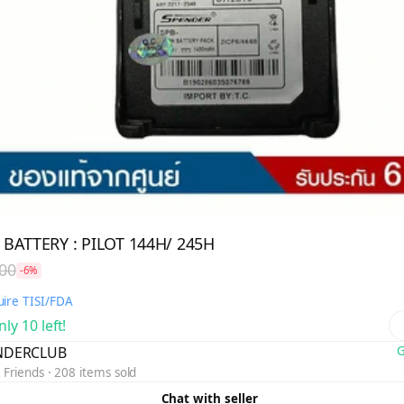
BATTERY : PILOT 144H/ 245H
00
-6%
ire TISI/FDA
ly 10 left!
NDERCLUB
G
 Friends
208 items sold
Chat with seller