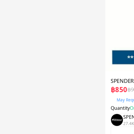
SPENDER 
฿850
฿9
May Requ
Quantity
On
SPE
27.4K