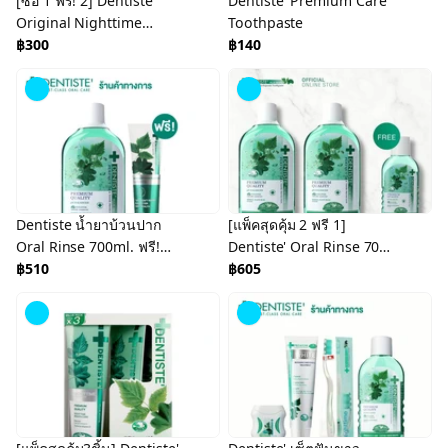
[ซื้อ 1 ฟรี! 2] Dentiste
Dentiste' Premium Care
Original Nighttime
Toothpaste
Toothpaste 160 g ฟรี!
฿300
฿140
Ergonomic Toothbrush
x2
Dentiste น้ำยาบ้วนปาก
[แพ็คสุดคุ้ม 2 ฟรี 1]
Oral Rinse 700ml. ฟรี!
Dentiste' Oral Rinse 700
ยาสีฟันแปรงแห้ง
฿510
Ml. เดนทิสเต้ น้ำยาบ้วน
฿605
Anticavity Max Fluoride
ปาก 700 มล.
100g