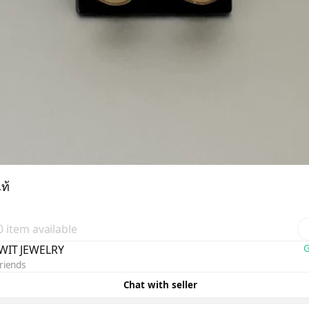
ท้
 0 item available
WIT JEWELRY
G
riends
Chat with seller