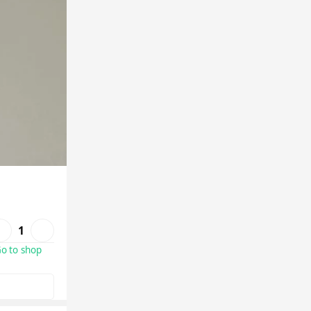
1
o to shop