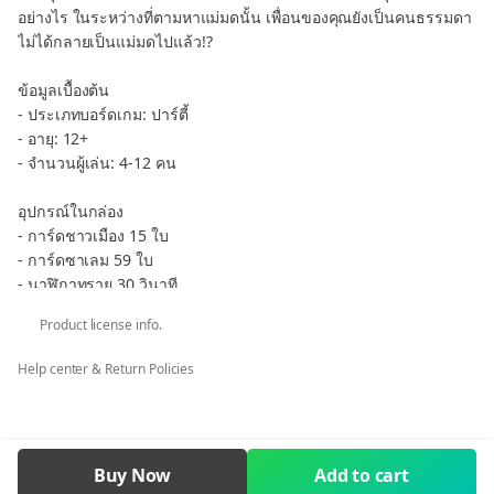
อย่างไร ในระหว่างที่ตามหาแม่มดนั้น เพื่อนของคุณยังเป็นคนธรรมดา
ไม่ได้กลายเป็นแม่มดไปแล้ว!?
ข้อมูลเบื้องต้น
- ประเภทบอร์ดเกม: ปาร์ตี้
- อายุ: 12+
- จำนวนผู้เล่น: 4-12 คน
อุปกรณ์ในกล่อง
- การ์ดชาวเมือง 15 ใบ
- การ์ดซาเลม 59 ใบ
- นาฬิกาทราย 30 วินาที
- การ์ดสังหาร 15 ใบ
Product license info.
- การ์ดไต่สวน 39 ใบ
- โทเคนค้อน
Help center & Return Policies
ซอง (ต้องซื้อแยก)
- ซองใส่การ์ด: Violet Amethyst ขนาดซอง: 56 × 87 มม.
จำนวน: 128 ซอง / 3 แพค
Buy Now
Add to cart