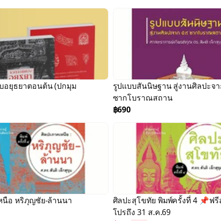
อยุธยาตอนต้น (ปกมุม
รูปแบบสันนิษฐาน สู่งานศิลปะจ
ซากโบราณสถาน
฿690
นือ หริภุญชัย-ล้านนา
ศิลปะสุโขทัย พิมพ์ครั้งที่ 4 📌ฟรี
โปรถึง 31 ส.ค.69