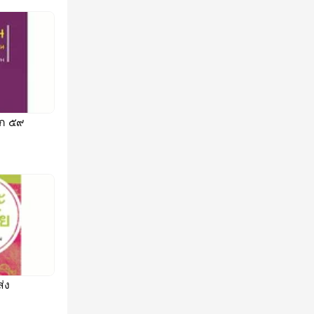
าก ๕๙
ส่ง