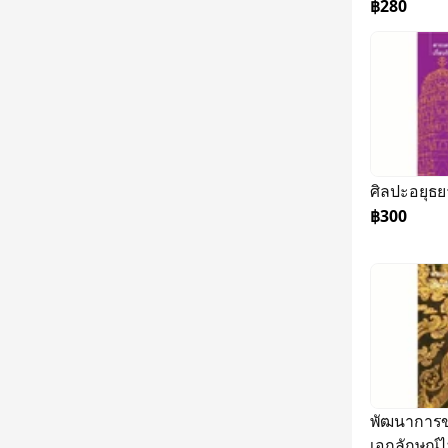
฿280
฿300
พัฒนาการข
เอกลักษณ์