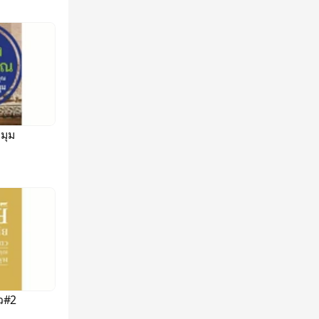
มุม
ถว#2