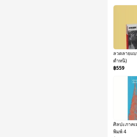
ลวดลายแบบ
ตำหนิ)
฿559
ศิลปะภาคเห
พิมพ์ 4