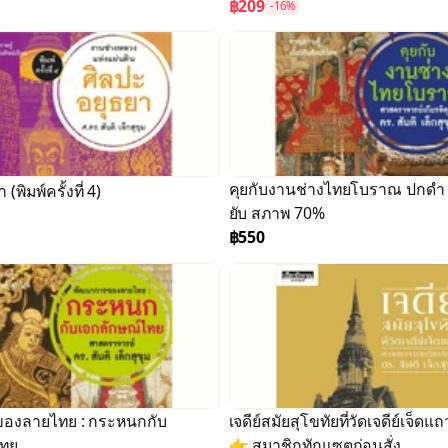
฿209
-16%
คุยกับงานช่างไทยโบราณ ปกดำ 
ศิลปะอยุธยา (พิมพ์ครั้งที่ 4)
ยับ สภาพ 70%
฿550
องลายไทย : กระหนกกับ
เจดีย์สมัยสุโขทัยที่วัดเจดีย์เจ็ดแ
ไทย
👉 สมาชิกทักแซตก่อนสั่ง