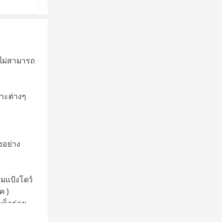
! ไม่สามารถ
กาะต่างๆ
งอย่าง
สมแป้งโดว์
ค )
ก็อร่อย
ูมิห้อง 28