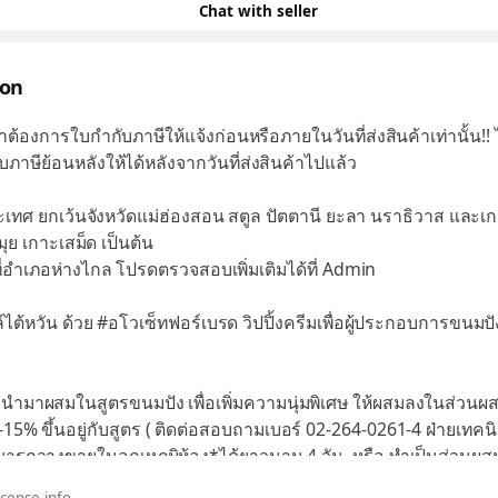
Chat with seller
ion
าต้องการใบกำกับภาษีให้แจ้งก่อนหรือภายในวันที่ส่งสินค้าเท่านั้น!
ภาษีย้อนหลังให้ได้หลังจากวันที่ส่งสินค้าไปแล้ว
ประเทศ ยกเว้นจังหวัดแม่ฮ่องสอน สตูล ปัตตานี ยะลา นราธิวาส และเ
ุย เกาะเสม็ด เป็นต้น
้นที่อำเภอห่างไกล โปรดตรวจสอบเพิ่มเติมได้ที่ Admin
ล์ไต้หวัน ด้วย #อโวเซ็ทฟอร์เบรด วิปปิ้งครีมเพื่อผู้ประกอบการขนมปั
่อนำมาผสมในสูตรขนมปัง เพื่อเพิ่มความนุ่มพิเศษ ให้ผสมลงในส่วนผ
15% ขึ้นอยู่กับสูตร ( ติดต่อสอบถามเบอร์ 02-264-0261-4 ฝ่ายเทคนิ
ารถวางขายในอุณหภูมิห้อง*ได้ยาวนาน 4 วัน, หรือ ทำเป็นส่วนผสม
 สามารถผสมกับโดว์ขนมปังก็ให้ความนุ่มพิเศษไม่เหมือนใคร *อุณหภ