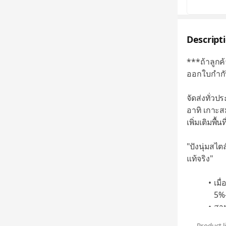
Descript
***ถ้าลูกค้
ออกใบกำกับ
จัดส่งทั่ว
อาทิ เกาะสม
เพิ่มเติมพื
"ปังนุ่มสไต
แท้จริง"
เมื
5%-
สาม
และ