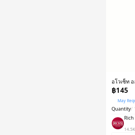
อโวเซ็ท อ
฿145
May Requ
Quantity
/
Rich
14.5K