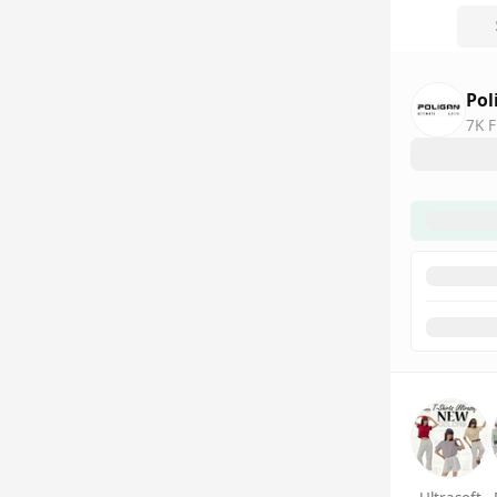
Pol
7K F