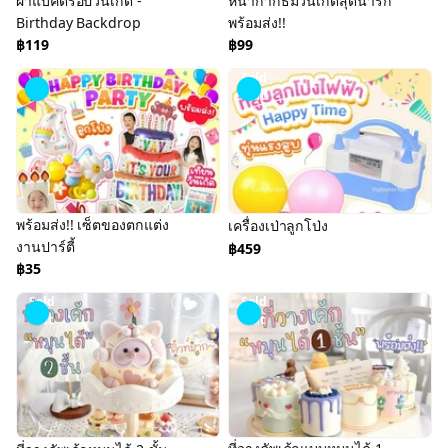
ผ้าแบคดรอปวันเกิด -
หน้ากากธีมวันเกิดสุดน่ารัก
Birthday Backdrop
พร้อมส่ง!!
฿119
฿99
Sold
Out
พร้อมส่ง!! เซ็ตของตกแต่ง
เครื่องเป่าลูกโป่ง
งานปาร์ตี้
฿459
฿35
Sold
Sold
Out
Out