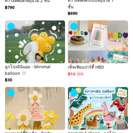
ที่วางคัพเค้กแบบหมุนได้ 1
ที่วางคัพเค้กหมุนได้ 2 ชั้น
ชั้น
฿790
฿690
ลูกโป่งมินิมอล - Minimal
เซ็ทเทียนปาร์ตี้ HBD
balloon 🤍
฿14
-26%
฿30
Sold
Out