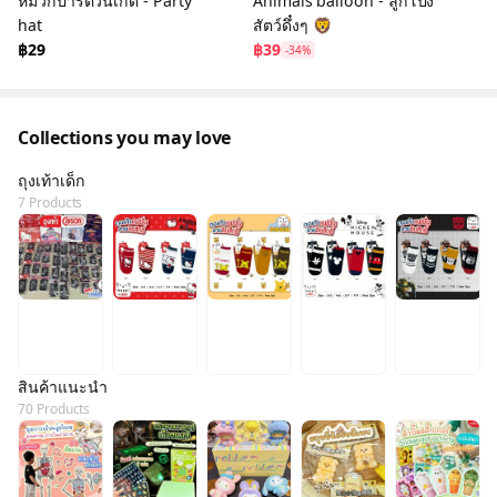
หมวกปาร์ตี้วันเกิด - Party
Animals balloon - ลูกโป่ง
hat
สัตว์ดึ๋งๆ 🦁
฿29
฿39
-34%
Collections you may love
ถุงเท้าเด็ก
7 Products
สินค้าแนะนำ
70 Products