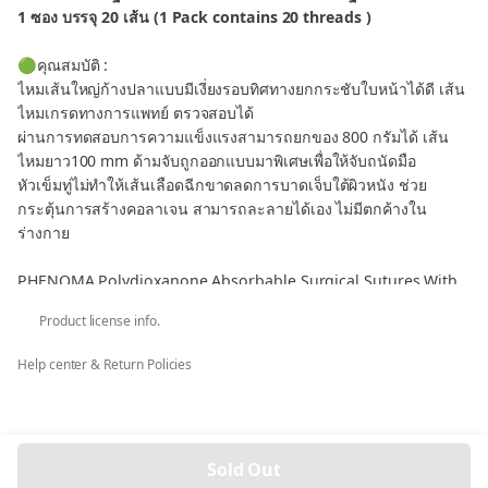
1 ซอง บรรจุ 20 เส้น (1 Pack contains 20 threads )
🟢คุณสมบัติ :
ไหมเส้นใหญ่ก้างปลาแบบมีเงี่ยงรอบทิศทางยกกระชับใบหน้าได้ดี เส้น
ไหมเกรดทางการแพทย์ ตรวจสอบได้
ผ่านการทดสอบการความแข็งแรงสามารถยกของ 800 กรัมได้ เส้น
ไหมยาว100 mm ด้ามจับถูกออกแบบมาพิเศษเพื่อให้จับถนัดมือ
หัวเข็มทู่ไม่ทำให้เส้นเลือดฉีกขาดลดการบาดเจ็บใต้ผิวหนัง ช่วย
กระตุ้นการสร้างคอลาเจน สามารถละลายได้เอง ไม่มีตกค้างใน
ร่างกาย
PHENOMA Polydioxanone Absorbable Surgical Sutures With
Needle PHENOMA POLYDIOXANONE ABSORBABLE SURGICAL
Product license info.
SUTURES WITH NEEDLE
เลขที่จดแจ้งเครื่องมือแพทย์ : 66-2-1-2-0014859
Help center & Return Policies
ผ่านการรับรองมาตรฐานจากกระทรวงสาธารณสุขไทย
มาตรฐาน ISO : 13485
🟢เหมาะสำหรับ
Sold Out
1.ผู้ที่มีอายุ 30 ปีขึ้นไป