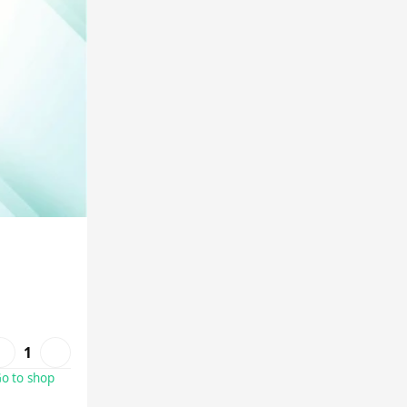
1
o to shop