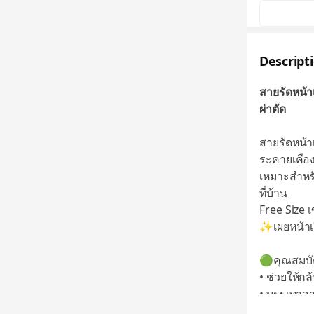
Descript
สายรัดหน้า
ผ่าตัด
สายรัดหน้า
ระคายเคือ
เหมาะสำหรั
ที่บ้าน
Free Size เ
✨เผยหน้าเร
🟢คุณสมบัต
• ช่วยให้ก
• บรรเทาอ
• ลดปัญห