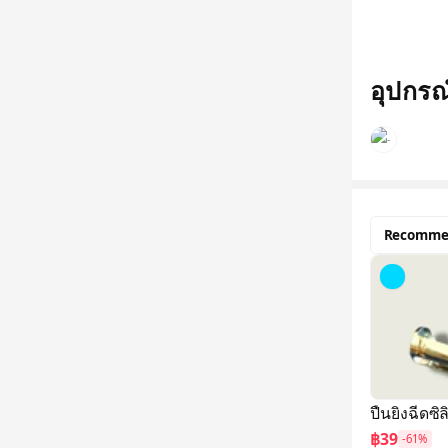
อุปกรณ์
Recomme
ปืนยิงฉีดซ
฿39
-61%