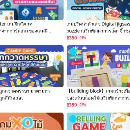
er เกมฝึกสังเกต
เกมปริศนาตัวเลข Digital jigsa
rจากการ์ดเกม ของเล่นฝึก
puzzle เสริมพัฒนาการเด็ก จิ๊กซอ
ริมพัฒนาการสำหรับเด็ก
ตัวเลข ของเล่นเสริมทักษะ
฿350
-24%
คณิตศาสตร์
Sold
Out
ลูกกวาดหรรษา มาตามหา
【building block】เกมสร้างเมื
ถูกสีกันเถอะ
ของเล่นบล็อคไม้เสริมพัฒนาการ
สำหรับเด็ก
฿359
-22%