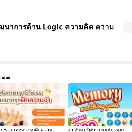
ัฒนาการด้าน Logic ความคิด ความ
nded
ess เกมหมากรุกฝึกความ
เกมจับคู่ปริศนา montessori