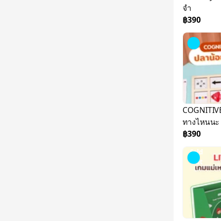
จำ
฿390
COGNITIVE
ทางไหนนะ
฿390
Sold
Out