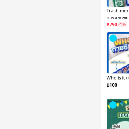
Trash mont
การแยกขยะ 
พัฒนาการ
฿290
-41%
Who is it 
฿100