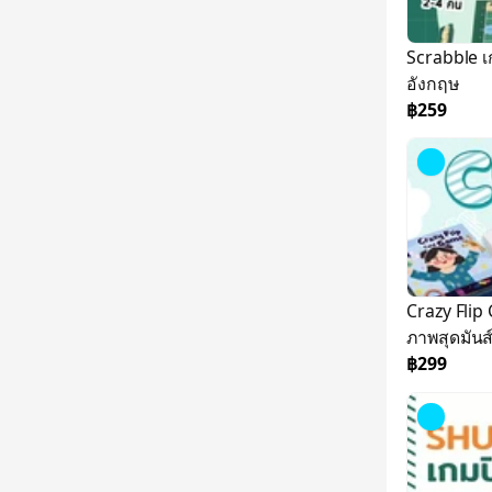
Scrabble 
อังกฤษ
฿259
Crazy Flip
ภาพสุดมันส
฿299