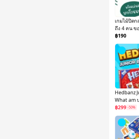
เกมไม้ปิดกล
ถึง 4 คน ข
เกมฝึกสมอ
฿190
Hedbanz J
W
฿299
-50%