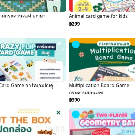
เกมกระดานต่อคำภาษา
Animal card game for kids
฿299
 Card Game การ์ดเกมจับคู่
Multiplication Board Game
์
กระดานสอนเลข
฿390