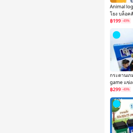
Animal logi
โยง บล็อคสั
฿199
-49%
กระดานเกม
game แข่ง
฿299
-49%
Sold
Out