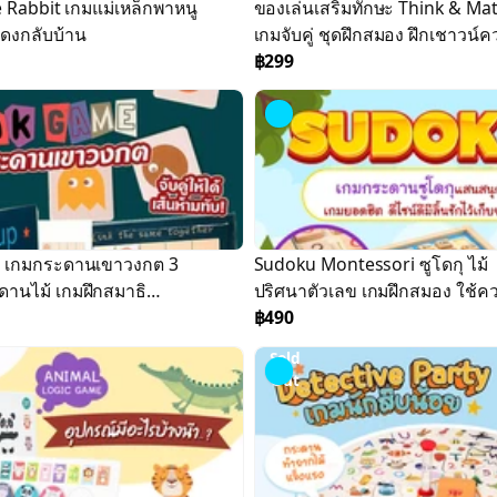
e Rabbit เกมแม่เหล็กพาหนู
ของเล่นเสริมทักษะ Think & Ma
ดงกลับบ้าน
เกมจับคู่ ชุดฝึกสมอง ฝึกเชาวน์คว
14 หมวดเกมจับคู่ ของเล่นเด็ก
฿299
 เกมกระดานเขาวงกต 3
Sudoku Montessori ซูโดกุ ไม้
ะดานไม้ เกมฝึกสมาธิ
ปริศนาตัวเลข เกมฝึกสมอง ใช้ค
คิด แก้ปริศนา
฿490
Sold
Out