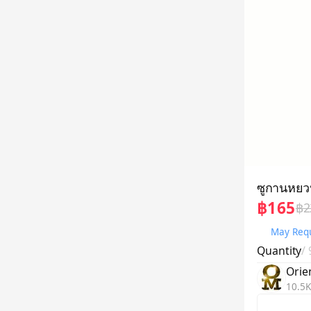
ซูกานหยว
฿165
฿2
May Requ
Quantity
/
Orie
10.5K