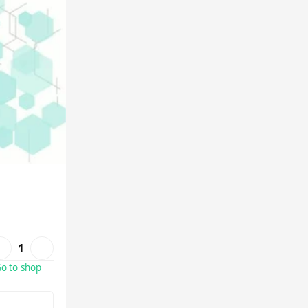
1
o to shop