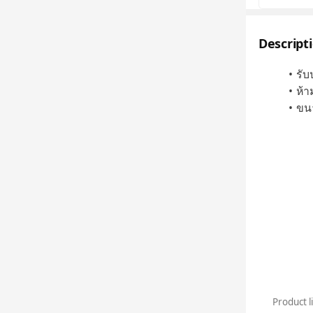
Descript
รับ
ห้า
ขนา
Product l