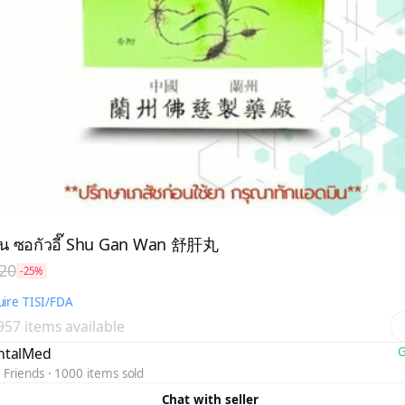
น ซอกัวอี๊ Shu Gan Wan 舒肝丸
20
-25%
ire TISI/FDA
 957 items available
ntalMed
G
 Friends
1000 items sold
Chat with seller