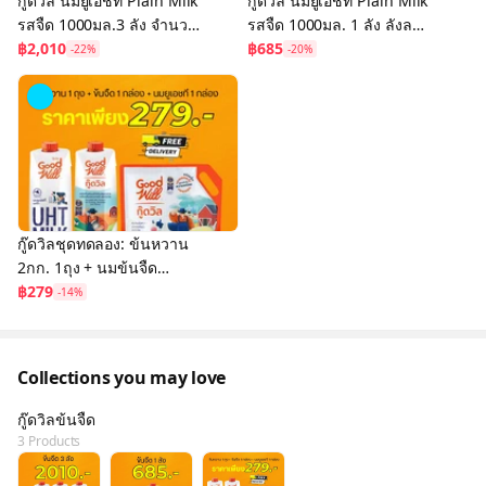
กู๊ดวิล นมยูเอชที Plain Milk
กู๊ดวิล นมยูเอชที Plain Milk
รสจืด 1000มล.3 ลัง จำนวน
รสจืด 1000มล. 1 ลัง ลังละ
36 กล่อง
฿2,010
12 กล่อง (นมตีฟอง)
฿685
-22%
-20%
กู๊ดวิลชุดทดลอง: ข้นหวาน
2กก. 1ถุง + นมข้นจืด
1000มล. 1กล่อง + นมยูเอช
฿279
-14%
ที Plain Milk 1000มล.
1กล่อง
Collections you may love
กู๊ดวิลข้นจืด
3 Products