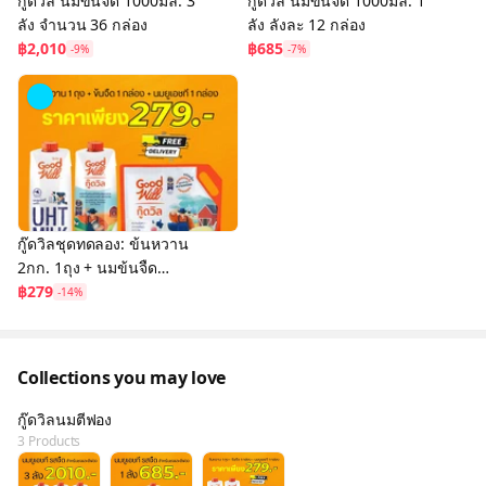
กู๊ดวิล นมข้นจืด 1000มล. 3
กู๊ดวิล นมข้นจืด 1000มล. 1
ลัง จำนวน 36 กล่อง
ลัง ลังละ 12 กล่อง
฿2,010
฿685
-9%
-7%
กู๊ดวิลชุดทดลอง: ข้นหวาน
2กก. 1ถุง + นมข้นจืด
1000มล. 1กล่อง + นมยูเอช
฿279
-14%
ที Plain Milk 1000มล.
1กล่อง
Collections you may love
กู๊ดวิลนมตีฟอง
3 Products