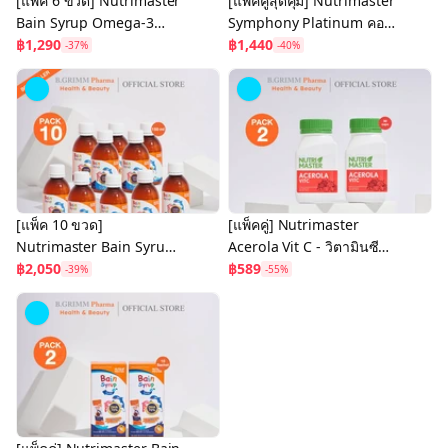
[แพ็ค 6 ขวด] Nutrimaster
[แพ็คคู่สุดคุ้ม] Nutrimaster
Bain Syrup Omega-3
Symphony Platinum คอล
DHA+EPA เบน ไซรัป น้ำมัน
฿1,290
ลาเจนไดเปบไทด์จาก
฿1,440
-37%
-40%
ปลาสำหรับเด็ก โอเมก้า-3
ประเทศญี่ปุ่น 10,000 มก.
[แพ็ค 10 ขวด]
[แพ็คคู่] Nutrimaster
Nutrimaster Bain Syrup
Acerola Vit C - วิตามินซี
Omega-3 DHA+EPA เบน
฿2,050
จากธรรมชาติ สกัดจากอะ
฿589
-39%
-55%
ไซรัป น้ำมันปลาสำหรับเด็ก
เซโรล่า เชอร์รี่ 500 มก.
โอเมก้า-3