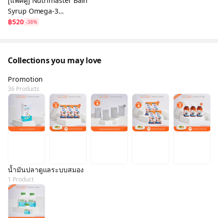
[แพ็คคู่] Nutrimaster Bain
Syrup Omega-3
DHA+EPA เบน ไซรัป น้ำมัน
฿520
-38%
ปลาสำหรับเด็ก (แบบซอง)
Collections you may love
Promotion
36 Products
น้ำมันปลาดูแลระบบสมอง
1 Product