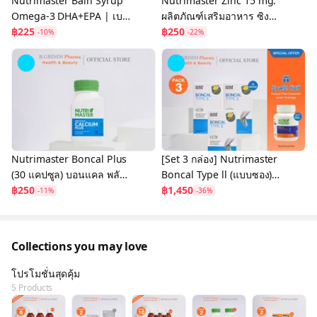
Nutrimaster Bain Syrup
Nutrimaster Zinc 15 mg.
Omega-3 DHA+EPA | เบน
ผลิตภัณฑ์เสริมอาหาร ซิงค์
ไซรัป น้ำมันปลาสำหรับเด็ก
฿225
เสริมภูมิคุ้มกัน บำรุงผิว ผม
฿250
-10%
-22%
โอเมก้า-3 (แบบขวด)
เล็บ
Nutrimaster Boncal Plus
[Set 3 กล่อง] Nutrimaster
(30 แคปซูล) บอนแคล พลัส
Boncal Type ll (แบบซอง)
บำรุงกระดูกและข้อให้แข็ง
฿250
ชะลอข้อเสื่อม และบรรเทา
฿1,450
-11%
-36%
แรง
ข้ออักเสบ (10 ซอง/ก.)
Collections you may love
โปรโมชั่นสุดคุ้ม
5 Products