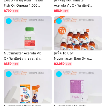
[Set 3 - ขวด] Nutrimaster
[แพ็คคู่] Nutrimaster
Fish Oil Omega 1,000
Acerola Vit C - วิตามินซี
mg.น้ำมันปลานำเข้าจาก
฿790
จากธรรมชาติ สกัดจากอะ
฿589
-51%
-55%
ประเทศนอร์เวย์ ชนิดโอเม
เซโรล่า เชอร์รี่ 500 มก.
ก้า
Nutrimaster Acerola Vit
[แพ็ค 10 ขวด]
C - วิตามินซีจากธรรมชาติ
Nutrimaster Bain Syrup
สารสกัดจากอะเซโรล่า เชอ
฿359
Omega-3 DHA+EPA เบน
฿2,050
-45%
-39%
ร์รี่ 500 มก.
ไซรัป น้ำมันปลาสำหรับเด็ก
โอเมก้า-3