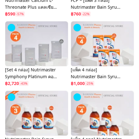
Nutrimaster Calcium L-
FCP – [แพ็ค 3 กล่อง]
Threonate Plus แคลเซียม
Nutrimaster Bain Syrup
เสริมสร้างมวลกระดูก และ
฿590
Omega-3 DHA+EPA เบน
฿760
-57%
-22%
บรรเทาข้ออักเสบ
ไซรัป น้ำมันปลาสำหรับเด็ก
โอเมก้า-3
[Set 4 กล่อง] Nutrimaster
[แพ็ค 4 กล่อง]
Symphony Platinum คอล
Nutrimaster Bain Syrup
ลาเจนไดเปบไทด์จาก
฿2,720
Omega-3 DHA+EPA เบน
฿1,000
-43%
-25%
ประเทศญี่ปุ่น 10,000 มก.
ไซรัป น้ำมันปลาสำหรับเด็ก
โอเมก้า-3