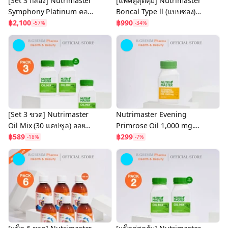
[Set 3 กล่อง] Nutrimaster
[แพ็คคู่สุดคุ้ม] Nutrimaster
Symphony Platinum คอล
Boncal Type ll (แบบซอง)
ลาเจนไดเปบไทด์จาก
฿2,100
ชะลอข้อเสื่อม เเละบรรเทา
฿990
-57%
-34%
ประเทศญี่ปุ่น 10,000 มก.
ข้ออักเสบ
[Set 3 ขวด] Nutrimaster
Nutrimaster Evening
Oil Mix (30 แคปซูล) ออยล์
Primrose Oil 1,000 mg.
มิกซ์ น้ำมันสกัดเย็นจากพืช
฿589
น้ำมันอีฟนิ่งพริมโรส (30
฿299
-18%
-7%
6 ชนิด
แคปซูล / ขวด)