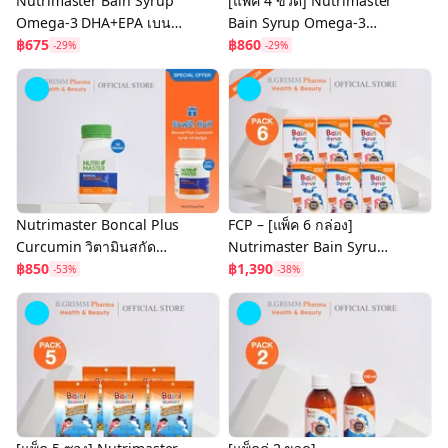
Nutrimaster Bain Syrup
[แพ็ค 4 ขวด] Nutrimaster
Omega-3 DHA+EPA เบน
Bain Syrup Omega-3
ไซรัป น้ำมันปลาสำหรับเด็ก
฿675
DHA+EPA เบน ไซรัป น้ำมัน
฿860
-29%
-29%
โอเมก้า-3
ปลาสำหรับเด็ก โอเมก้า-3
Nutrimaster Boncal Plus
FCP – [แพ็ค 6 กล่อง]
Curcumin วิตามินสกัด
Nutrimaster Bain Syrup
ขมิ้นชัน บรรเทาอาการข้อ
฿850
Omega-3 DHA+EPA เบน
฿1,390
-53%
-38%
อักเสบ และฟื้นฟูข้อเสื่อม
ไซรัป น้ำมันปลาสำหรับเด็ก
โอเมก้า-3