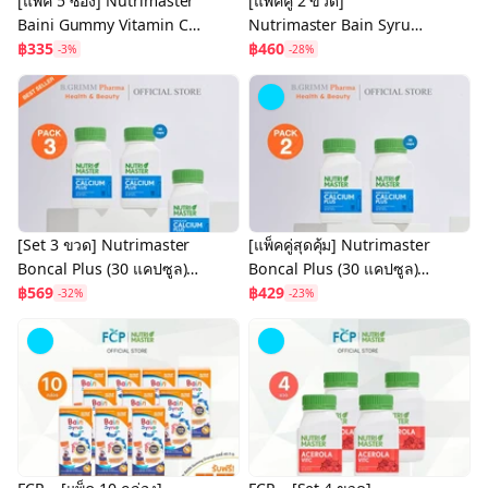
[แพ็ค 5 ซอง] Nutrimaster
[แพ็คคู่ 2 ขวด]
Baini Gummy Vitamin C
Nutrimaster Bain Syrup
DHA เบนิ กัมมี่ วิตามินซี
฿335
Omega-3 DHA+EPA เบน
฿460
-3%
-28%
พลัส ดีเอชเอ 40.5 g.
ไซรัป น้ำมันปลาสำหรับเด็ก
โอเมก้า-3
[Set 3 ขวด] Nutrimaster
[แพ็คคู่สุดคุ้ม] Nutrimaster
Boncal Plus (30 แคปซูล)
Boncal Plus (30 แคปซูล)
บอนแคล พลัส บำรุงกระดูก
฿569
บอนแคล พลัส บำรุงกระดูก
฿429
-32%
-23%
และข้อให้แข็งแรง
และข้อให้แข็งแรง