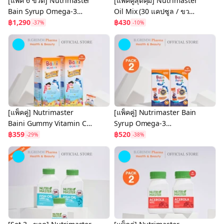
[แพ็ค 6 ขวด] Nutrimaster
[แพ็คคู่สุดคุ้ม] Nutrimaster
Bain Syrup Omega-3
Oil Mix (30 แคปซูล / ขวด)
DHA+EPA เบน ไซรัป น้ำมัน
฿1,290
ออยล์ มิกซ์ น้ำมันสกัดเย็น
฿430
-37%
-10%
ปลาสำหรับเด็ก โอเมก้า-3
จากพืช 6 ชนิด
[แพ็คคู่] Nutrimaster
[แพ็คคู่] Nutrimaster Bain
Baini Gummy Vitamin C
Syrup Omega-3
Plus DHA เบนิ กัมมี่ วิตามิน
฿359
DHA+EPA เบน ไซรัป น้ำมัน
฿520
-29%
-38%
ซี พลัส ดีเอชเอ 108 g.
ปลาสำหรับเด็ก (แบบซอง)