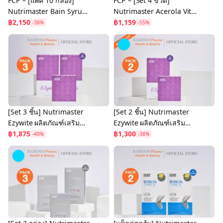
FCP – [แพ็ค 10 กล่อง]
FCP – [Set 4 ขวด]
Nutrimaster Bain Syrup
Nutrimaster Acerola Vit
Omega-3 DHA+EPA เบน
฿2,150
C - วิตามินซีจากธรรมชาติ
฿1,159
-38%
-55%
ไซรัป น้ำมันปลาสำหรับเด็ก
สกัดจากอะเซโรล่า เชอร์รี่
โอเมก้า-3
500 มก.
[Set 3 ชิ้น] Nutrimaster
[Set 2 ชิ้น] Nutrimaster
Ezywite ผลิตภัณฑ์เสริม
Ezywite ผลิตภัณฑ์เสริม
อาหาร กลูต้าไธโอน สกัด
฿1,875
อาหาร กลูต้าไธโอน สกัด
฿1,300
-40%
-38%
จากธรรมชาติ อี-ซี่ไวท์
จากธรรมชาติ อี-ซี่ไวท์