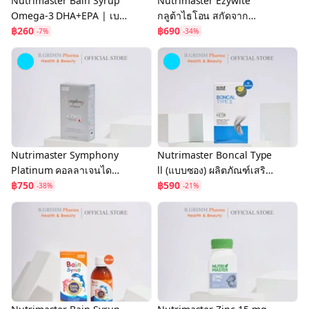
Nutrimaster Bain Syrup
Nutrimaster Ezywite
Omega-3 DHA+EPA | เบน
กลูต้าไธโอน สกัดจาก
ไซรัป น้ำมันปลาสำหรับเด็ก
฿260
ธรรมชาติ อี-ซี่ไวท์ (30
฿690
-7%
-34%
โอเมก้า-3 (แบบซอง)
แคปซูล/กล่อง)
Nutrimaster Symphony
Nutrimaster Boncal Type
Platinum คอลลาเจนได
ll (แบบซอง) ผลิตภัณฑ์เสริม
เปบไทด์ จากประเทศญี่ปุ่น
฿750
อาหาร ชะลอข้อเสื่อม และ
฿590
-38%
-21%
10,000 มก. (10 ซอง/กล่อง)
บรรเทาข้ออักเสบ