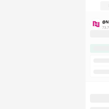
@N
73.7