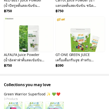
RED BEET Juice Powder
Carrot Juice Powder (น้ำ
(น้ำบีทรูทคั้นสดเข้มข้น
แครอทคั้นสดเข้มข้น ชนิด
ชนิดผง) ขนาด 30 กรัม
฿750
ผง) ขนาด 30 กรัม
฿750
ALFALFA Juice Powder
GT-ONE GREEN JUICE
(น้ำอัลฟาฟ่าคั้นสดเข้มข้น
เครื่องดื่มกรีนจูซ สำหรับ
ชนิดผง) ขนาด 30 กรัม
฿750
เด็กทานผักยาก มีวิตามินสูง
฿390
ช่วยบำรุงสมอง และสายตา
Collections you may love
Green Warrior Superfood ✨ 💚❤️
3 Products