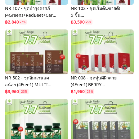
NR 107 - ชุดบำรุงครรภ์
NR 102 - ชุดเริ่มต้นขายดี!
(4Greens+RedBeet+Carr
5 ชิ้น
ot+Vit C) ราคา 2,840 บาท
฿2,840
(4Greens+RedBeet+Carr
฿3,590
-7%
-5%
พร้อมของแถม
ot+Alfalfa+Vit C) ราคา
3,590 บาท พร้อมของแถม
NR 502 - ชุดอิ่มนานแค
NR 008 - ชุดหุ่นดีผิวสวย
ลน้อย (4Free1) MULTI
(4Free1) BERRY
PROTEIN รสโกโก้ ราคา
฿3,960
EIGHTEEN ราคา 1,960
฿1,960
-23%
-23%
3,960 บาท พร้อมของแถม
บาท พร้อมของแถม