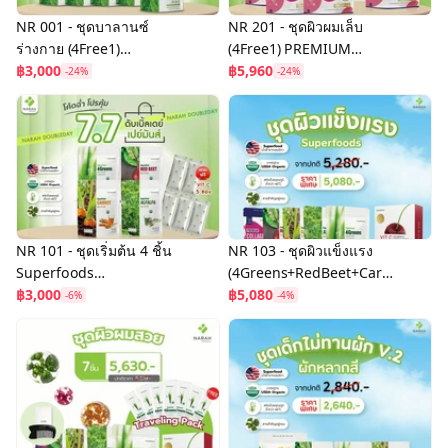
NR 001 - ชุดบาลานซ์
NR 201 - ชุดผิวผมเล็บ
ร่างกาย (4Free1)
(4Free1) PREMIUM
4GREENS JUICE POWDER
฿3,000
COLLAGEN ราคา 5,960
฿5,960
-24%
-24%
ราคา 3,000 บาท พร้อมของ
บาท พร้อมของแถม
แถม
NR 101 - ชุดเริ่มต้น 4 ชิ้น
NR 103 - ชุดผิวแข็งแรง
Superfoods
(4Greens+RedBeet+Carr
(4Greens+RedBeet+Carr
฿3,000
ot+Alfalfa+Collagen+Vit
฿5,080
-6%
-4%
ot+Alfalfa) ราคา 3,000
C) ราคา 5,080 บาท พร้อม
บาท พร้อมของแถม
ของแถม