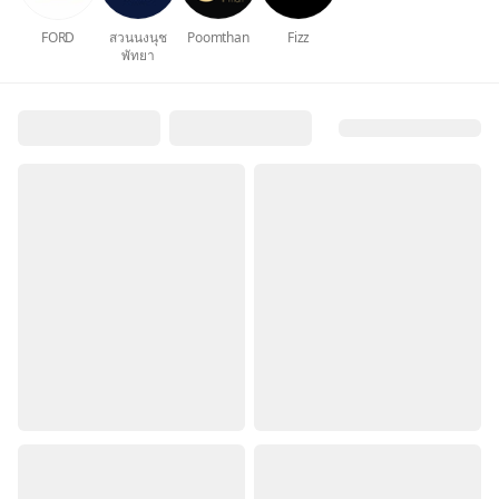
FORD
สวนนงนุช
Poomthan
Fizz
พัทยา