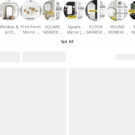
Window &
Free-Form
SQUARE
Square
FLOOR
ROUND
Arch
Mirror |
MIRROR |
Mirror|
MIRROR |
MIRROR |
M
Mirror |
กระจกรูป
กระจกทรง
กระจก
กระจกเต็ม
กระจกทรง
กร
See All
กระจกโค้ง/
แบบอิสระ
สี่เหลี่ยม
เหลี่ยม(Stai
ตัว
กลม
หน้าต่าง
Wood&PU
nless&Iron)
(Wood&PU
(St
)