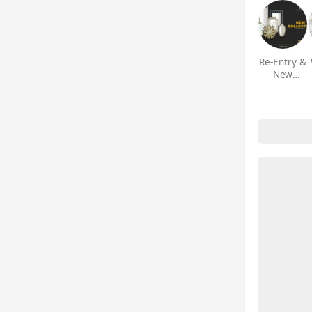
Re-Entry &
New
Collection
2024