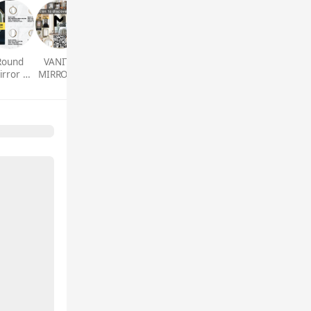
Round
VANITY
SUNBURST
irror |
MIRROR |
MIRROR |
ะจกทรง
กระจกตั้ง
กระจกทรง
กลม
โต๊ะ
พระอาทิตย์
ainless&
Iron)