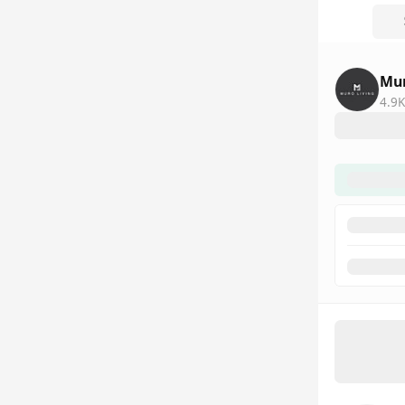
Mur
4.9K