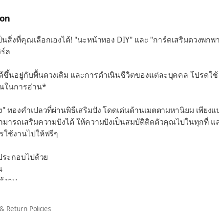
ion
ดีเป็นสิ่งที่คุณเลือกเองได้! "นะหน้าทอง DIY" และ "การ์ดเสริมดวงพกพา
ิร์ล
ได้ขึ้นอยู่กับพื้นดวงเดิม และการดำเนินชีวิตของแต่ละบุคคล โปรดใช้
ณในการอ่าน*
" ทองคำเปลวที่ผ่านพิธีเสริมปัง โดดเด่นด้านเมตตามหานิยม เพียงแป
ามารถเสริมความปังได้ ให้ความปังเป็นสมบัติติดตัวคุณไปในทุกที่ แ
รใช้งานไปให้ฟรีๆ
งประกอบไปด้วย
น
ใช้งาน
ลที่เหมาะสมในการแปะทอง
& Return Policies
ดวงพกพา" ไอเทมสำหรับสายมูยุคใหม่ มีไพ่ยิปซีที่แม่หมอจัดให้ให้ตาม