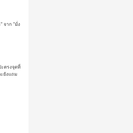
" จาก "มั่ง
ะตรงจุดที่
ละยังแถม
เรื่อง มา