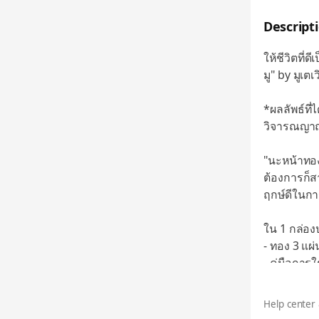
Descript
ให้ชีวิตที่
มู" by มูเตเว
*ผลลัพธ์ที่
วิจารณญา
"นะหน้าทอง
ต้องการก็ส
ฤกษ์ดีในกา
ใน 1 กล่อ
- ทอง 3 แผ่
- คู่มือการ
- ฤกษ์มงค
Help center 
"การ์ดเสริม