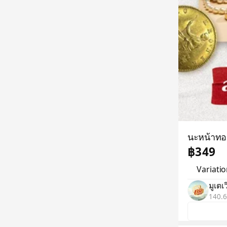
นะหน้าทอง
฿349
Variati
มูเตเว
140.6