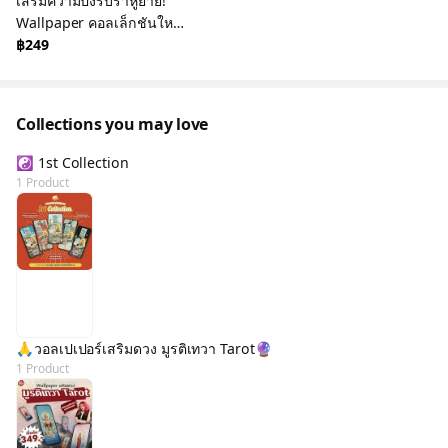
เสริมความปังรับราหูย้าย!
Wallpaper คอลเล็กชันใหม่
“อสุรา ราหู” สำหรับส่งและ
฿249
รับพระราหู
Collections you may love
☯️ 1st Collection
1 Product
🙏วอลเปเปอร์เสริมดวง มูรติเทวา Tarot🔮
1 Product