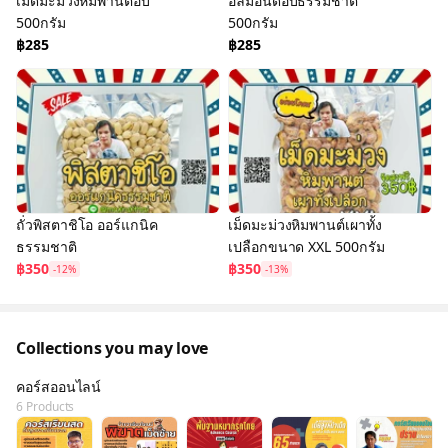
เม็ดมะม่วงหิมพานต์อบ
อัลมอนด์อบธรรมชาติ
500กรัม
500กรัม
฿285
฿285
ถั่วพิสตาชิโอ ออร์แกนิค
เม็ดมะม่วงหิมพานต์เผาทั้ง
ธรรมชาติ
เปลือกขนาด XXL 500กรัม
฿350
฿350
-12%
-13%
Collections you may love
คอร์สออนไลน์
6 Products