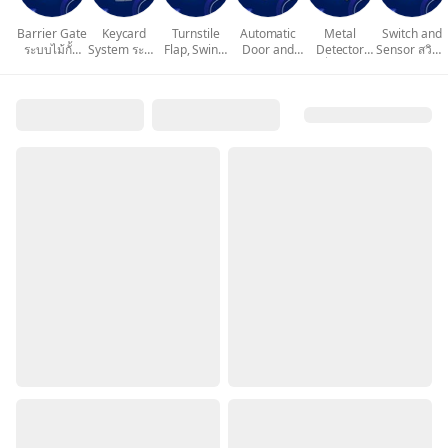
Barrier Gate
Keycard
Turnstile
Automatic
Metal
Switch and
ระบบไม้กั้น
System ระบบ
Flap, Swing,
Door and
Detector
Sensor สวิทซ์
รถยนต์
คีย์การ์ด
Tripod Gate
Sensor
เครื่องตรวจ
และ เซนเซอร์
จับโลหะ เข็ม