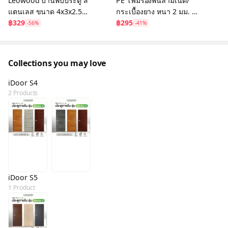
Leowood บานพับประตู ส
PE โฟมรองพื้นลามิเนต/
แตนเลส ขนาด 4x3x2.5
กระเบื้องยาง หนา 2 มม. ปู
mm. 1 ชุด บรรจุ 3 ชิ้น รุ่น
฿329
ได้ 20 ตร.ม. โฟมรองพื้น
฿295
-56%
-41%
Premium ประตูห้อง
ภายใน ภายนอก
Collections you may love
iDoor S4
2 Products
iDoor S5
1 Product