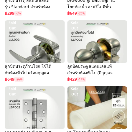
ลูกบิดประตู สแตนเลสแท้
Leowood ลูกบิดประตูก้าน
รุ่น Standard สำหรับห้อง
โยกห้องน้ำ ส่งฟรีไม่มีขั้น
ทั่วไป (มีกุญแจ) ส่งฟรี!!
฿299
ต่ำ!! ลูกบิด ประตู อุปกรณ์
฿649
-6%
-26%
ประตู ห้อง ลูกบิดหัวกลม
ประตู
Sold
Sold
Out
Out
ลูกบิดประตูก้านโยก ใช้ได้
ลูกบิดประตู สแตนเลสแท้
กับห้องทั่วไป พร้อมกุญแจ
สำหรับห้องทั่วไป (มีกุญแจ)
ประตู ส่งฟรี!! ลูกบิด ประตู
฿649
แบบหัวกลม รุ่น Premium
฿429
-26%
-14%
อุปกรณ์ประตู
ส่งฟรี!! ประตู ลูกบิด
Sold
Sold
Out
Out