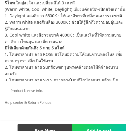
รีโมท
ใหญ่สะใจ แสงเปลี่ยนสีได้ 3 เฉดสี
(Warm white, Cool white, Daylight) เพียงแค่กดปิด-เปิดสวิชเท่านั้น
1. Daylight แสงสีขาว 6800K : ให้แสงสีขาวที่เหมือนแสงธรรมชาติ
2. Warm white แสงสีเหลือง 3000K : ช่วยให้รู้สึกถึงความอบอุ่นและ
รู้สึกผ่อนคลาย
3. Cool white แสงสีธรรมชาติ 4000K : เป็นแสงไฟที่ให้ความสบาย
ตา สีขาวโทนอุ่น แสงมีความนวล
มีให้เลือกด้วยกันถึง 5 ลาย 5 สไตล์
1. โคมซาลาเปา ลาย ROSE ตัวโคมมีความโค้งมนชวนหลงใหล เพิ่ม
ความหรูหรา เมื่อเปิดใช้งาน
2. โคมซาลาเปา ลาย Sunflower รูปทรงคล้ายดอกไม้ที่กำลังบาน
สะพรั่ง
3. โคมซาลาเปา ลาย SPIN ตรงกลางโคมดีไซน์ออกมา คล้ายเม็ด
คริสตัล มาพร้อมเทคนิคการสร้างลายกากเพชรที่ไม่เหมือนใคร
Product license info.
4. โคมซาลาเปา ลาย 2 Layers ตัวโคมดีไซน์ให้เป็น 2 ชั้น เพื่อเพิ่มมิติ
ส่วนรอบๆ คล้ายเพชรรอบโคม
Help center & Return Policies
5. โคมซาลาเปา ลาย Golden Ring เปลี่ยนจากฝ่าธรรมดาให้หรูหรา
เหมือนอยู่โรงแรม ในราคาประหยัด
Buy Now
Add to cart