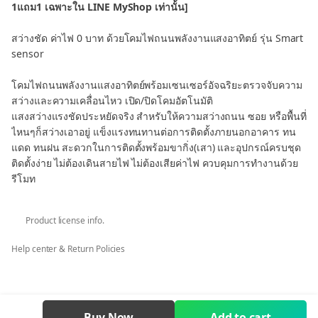
1แถม1 เฉพาะใน LINE MyShop เท่านั้น]
สว่างชัด ค่าไฟ 0 บาท ด้วยโคมไฟถนนพลังงานแสงอาทิตย์ รุ่น Smart
sensor
โคมไฟถนนพลังงานแสงอาทิตย์พร้อมเซนเซอร์อัจฉริยะตรวจจับความ
สว่างและความเคลื่อนไหว เปิด/ปิดโคมอัตโนมัติ
แสงสว่างแรงชัดประหยัดจริง สำหรับให้ความสว่างถนน ซอย หรือพื้นที่
ไหนๆก็สว่างเอาอยู่ แข็งแรงทนทานต่อการติดตั้งภายนอกอาคาร ทน
แดด ทนฝน สะดวกในการติดตั้งพร้อมขากิ่ง(เสา) และอุปกรณ์ครบชุด
ติดตั้งง่าย ไม่ต้องเดินสายไฟ ไม่ต้องเสียค่าไฟ ควบคุมการทำงานด้วย
รีโมท
มีให้เลือก 2 รุ่น คือ
Product license info.
👉 แสงสีขาว (50วัตต์)
👉 แสงสีขาว (100วัตต์)
Help center & Return Policies
คุณสมบัติ
ค่าไฟ 0 บาท ไม่ต้องเดินสายไฟให้ยุ่งยาก ใช้งานได้ทันที
แข็งแรง ทนทานต่อสภาพอากาศ และการติดตั้งภายนอก
Buy Now
Add to cart